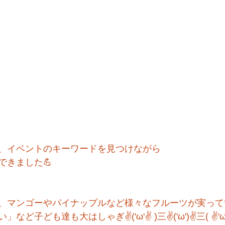
、イベントのキーワードを見つけながら
できました💪
、マンゴーやパイナップルなど様々なフルーツが実って
ど子ども達も大はしゃぎ✌('ω'✌ )三✌('ω')✌三( ✌'ω'