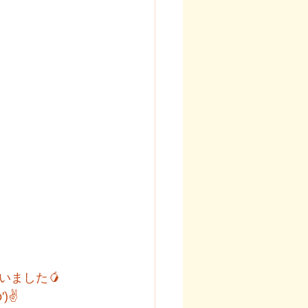
いました🥭
)✌