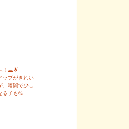
！🕳️🌟
アップがきれい
が、暗闇で少し
なる子も💦