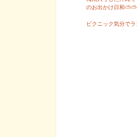
のお出かけ日和⛅⛅
ピクニック気分でラ